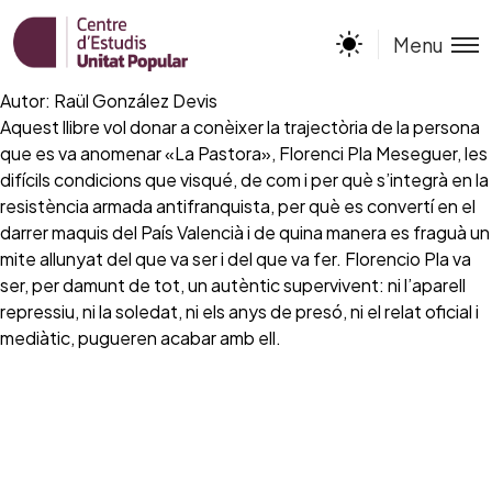
Menu
Autor: Raül González Devis
Aquest llibre vol donar a conèixer la trajectòria de la persona
que es va anomenar «La Pastora», Florenci Pla Meseguer, les
difícils condicions que visqué, de com i per què s’integrà en la
resistència armada antifranquista, per què es convertí en el
darrer maquis del País Valencià i de quina manera es fraguà un
mite allunyat del que va ser i del que va fer. Florencio Pla va
ser, per damunt de tot, un autèntic supervivent: ni l’aparell
repressiu, ni la soledat, ni els anys de presó, ni el relat oficial i
mediàtic, pugueren acabar amb ell.