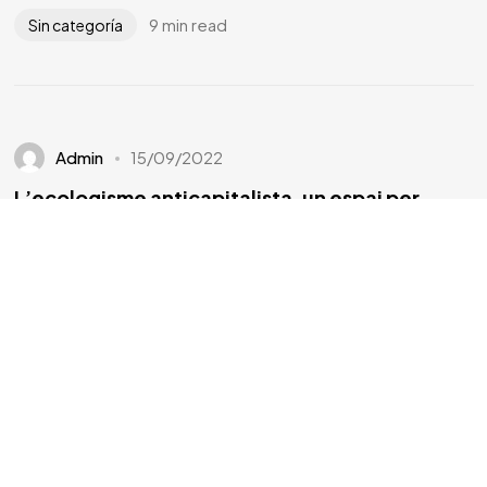
9 min read
Sin categoría
Admin
15/09/2022
L’ecologisme anticapitalista, un espai per
construir des del municipalisme.￼
...
7 min read
Sin categoría
Admin
20/06/2022