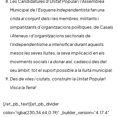
Les Candidatures d’Unitat Popular i l’Assemblea
Municipal de l’Esquerra Independentista fan una
crida al conjunt dels i les membres, militants i
simpatitzants d’organitzacions polítiques, de Casals
i Ateneus i d’organitzacions sectorials de
l’independentisme a intensificar durant aquests
mesos les seves lluites, la seva implicació en els
moviments socials i a donar així, cadascú des del
seu àmbit, tot el suport possible a la lluita municipal.
Des de viles i ciutats, construïm la Unitat Popular!
Visca la Terra!
[/et_pb_text][et_pb_divider
color=”rgba(230,34,64,0.19)” _builder_version=”4.17.4″