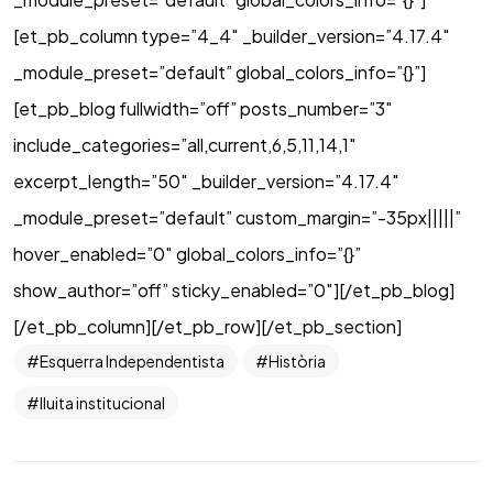
[et_pb_column type=”4_4″ _builder_version=”4.17.4″
_module_preset=”default” global_colors_info=”{}”]
[et_pb_blog fullwidth=”off” posts_number=”3″
include_categories=”all,current,6,5,11,14,1″
excerpt_length=”50″ _builder_version=”4.17.4″
_module_preset=”default” custom_margin=”-35px|||||”
hover_enabled=”0″ global_colors_info=”{}”
show_author=”off” sticky_enabled=”0″][/et_pb_blog]
[/et_pb_column][/et_pb_row][/et_pb_section]
Esquerra Independentista
Història
lluita institucional