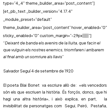
type=”4_4″ theme_builder_area=”post_content”]
[et_pb_text _builder_version=”4.17.4″
_module_preset=”default”
theme_builder_area=”post_content” hover_enabled=”0″
sticky_enabled=”0″ custom_margin=”-29px|||||”]
“Deixant de banda els avenirs de la lluita, que facin el
que vulguin els nostres enemics, triomfaren i arribarem
al final amb un somriure als llavis”
Salvador Seguí 4 de setembre de 1920
El poeta Blai Bonet va escriure allò de: «els vencedors
són els que escriuen la història. És forçós, doncs, que hi
hagi una altra història», i això explica, en part, la
invisibilitat de personatges com Segui, Peiró, Pestaña,