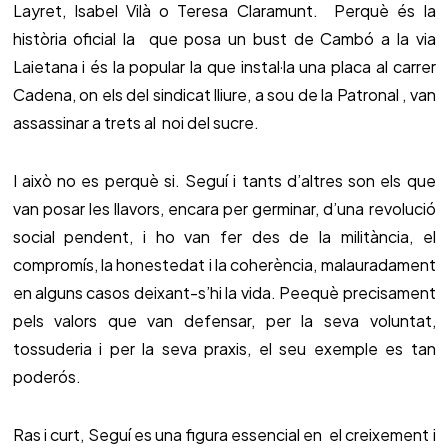
Layret, Isabel Vilà o Teresa Claramunt. Perquè és la
història oficial la que posa un bust de Cambó a la via
Laietana i és la popular la que instal·la una placa al carrer
Cadena, on els del sindicat lliure, a sou de la Patronal , van
assassinar a trets al noi del sucre.
I això no es perquè si. Seguí i tants d’altres son els que
van posar les llavors, encara per germinar, d’una revolució
social pendent, i ho van fer des de la militància, el
compromís, la honestedat i la coherència, malauradament
en alguns casos deixant-s’hi la vida. Peequè precisament
pels valors que van defensar, per la seva voluntat,
tossuderia i per la seva praxis, el seu exemple es tan
poderós.
Ras i curt, Seguí es una figura essencial en el creixement i