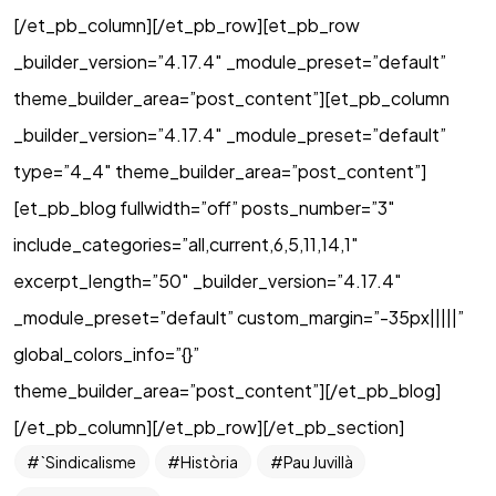
[/et_pb_column][/et_pb_row][et_pb_row
_builder_version=”4.17.4″ _module_preset=”default”
theme_builder_area=”post_content”][et_pb_column
_builder_version=”4.17.4″ _module_preset=”default”
type=”4_4″ theme_builder_area=”post_content”]
[et_pb_blog fullwidth=”off” posts_number=”3″
include_categories=”all,current,6,5,11,14,1″
excerpt_length=”50″ _builder_version=”4.17.4″
_module_preset=”default” custom_margin=”-35px|||||”
global_colors_info=”{}”
theme_builder_area=”post_content”][/et_pb_blog]
[/et_pb_column][/et_pb_row][/et_pb_section]
`Sindicalisme
Història
Pau Juvillà