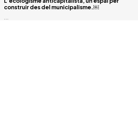
L’ecologisme anticapitalista, un espai per
construir des del municipalisme.￼
...
7 min read
Sin categoría
Admin
15/09/2022
Bocins d’història: la declaració de
Vilafranca
...
6 min read
Sin categoría