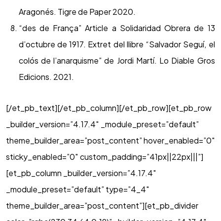
Aragonés. Tigre de Paper 2020.
“des de França” Article a Solidaridad Obrera de 13
d’octubre de 1917. Extret del llibre “Salvador Seguí, el
colós de l’anarquisme” de Jordi Martí. Lo Diable Gros
Edicions. 2021.
[/et_pb_text][/et_pb_column][/et_pb_row][et_pb_row
_builder_version=”4.17.4″ _module_preset=”default”
theme_builder_area=”post_content” hover_enabled=”0″
sticky_enabled=”0″ custom_padding=”41px||22px|||”]
[et_pb_column _builder_version=”4.17.4″
_module_preset=”default” type=”4_4″
theme_builder_area=”post_content”][et_pb_divider