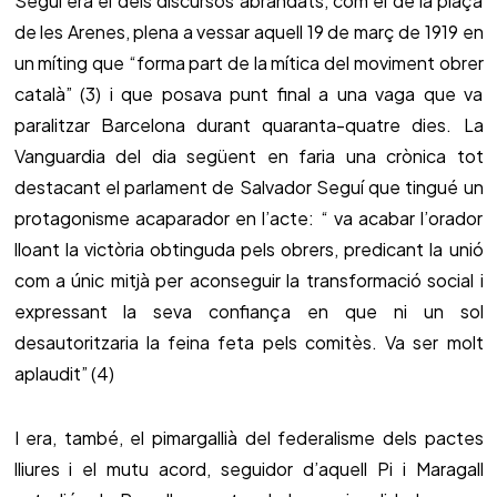
Seguí era el dels discursos abrandats, com el de la plaça
de les Arenes, plena a vessar aquell 19 de març de 1919 en
un míting que “forma part de la mítica del moviment obrer
català” (3) i que posava punt final a una vaga que va
paralitzar Barcelona durant quaranta-quatre dies. La
Vanguardia del dia següent en faria una crònica tot
destacant el parlament de Salvador Seguí que tingué un
protagonisme acaparador en l’acte: “ va acabar l’orador
lloant la victòria obtinguda pels obrers, predicant la unió
com a únic mitjà per aconseguir la transformació social i
expressant la seva confiança en que ni un sol
desautoritzaria la feina feta pels comitès. Va ser molt
aplaudit” (4)
I era, també, el pimargallià del federalisme dels pactes
lliures i el mutu acord, seguidor d’aquell Pi i Maragall