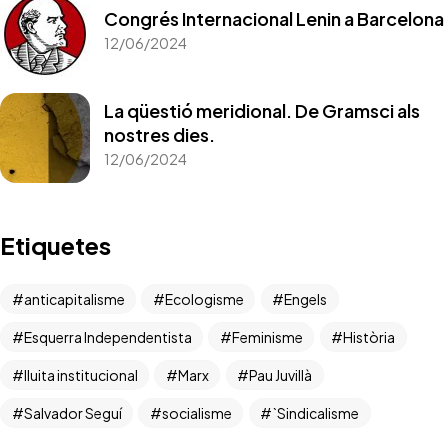
Congrés Internacional Lenin a Barcelona
12/06/2024
La qüestió meridional. De Gramsci als
nostres dies.
12/06/2024
Etiquetes
anticapitalisme
Ecologisme
Engels
Esquerra Independentista
Feminisme
Història
lluita institucional
Marx
Pau Juvillà
Salvador Seguí
socialisme
`Sindicalisme