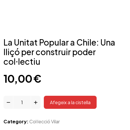
La Unitat Popular a Chile: Una
lliçó per construir poder
col·lectiu
10,00
€
La
Afegeix a la cistella
Unitat
Popular
a
Category:
Col·lecció Vilar
Chile: