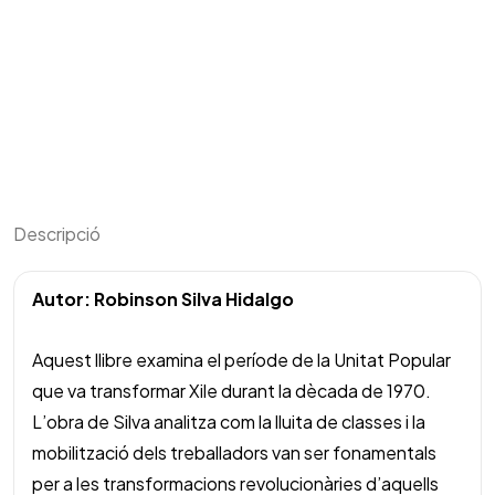
Una
lliçó
per
construir
poder
col·lectiu
quantity
Descripció
Autor: Robinson Silva Hidalgo
Aquest llibre examina el període de la Unitat Popular
que va transformar Xile durant la dècada de 1970.
L’obra de Silva analitza com la lluita de classes i la
mobilització dels treballadors van ser fonamentals
per a les transformacions revolucionàries d’aquells