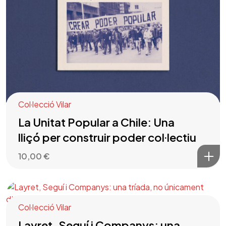
Col·lecció Vilar
La Unitat Popular a Chile: Una
lliçó per construir poder col·lectiu
10,00
€
Col·lecció Vilar
Layret, Seguí i Companys: una