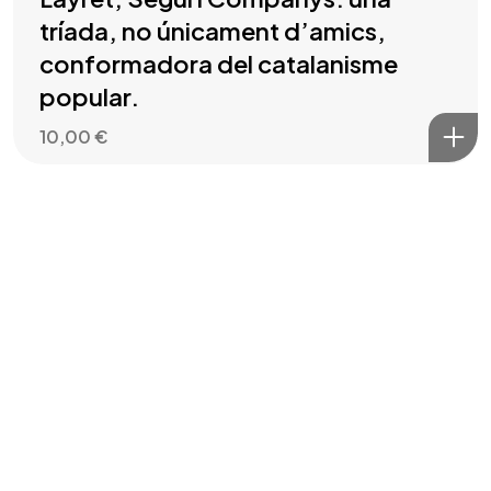
tríada, no únicament d’amics,
conformadora del catalanisme
popular.
10,00
€
Filter by price
Price:
10 €
—
20 €
Filter