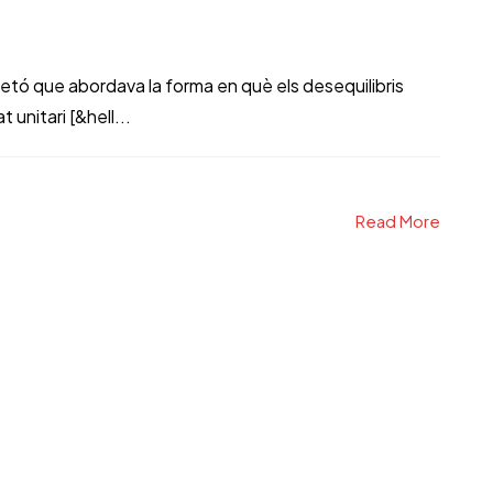
letó que abordava la forma en què els desequilibris
 unitari [&hell...
Read More