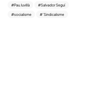
Pau Juvillà
Salvador Seguí
socialisme
`Sindicalisme