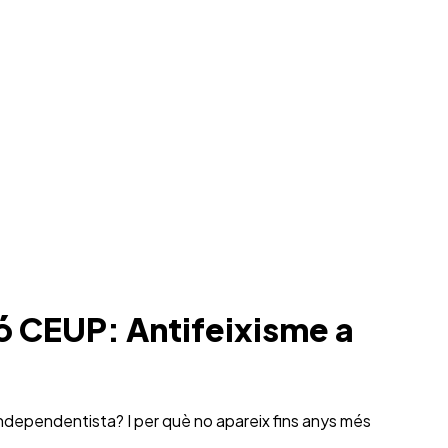
ó CEUP: Antifeixisme a
independentista? I per què no apareix fins anys més