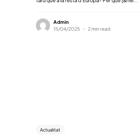
tard que a la resta d’Europa? Per què [&hel...
Admin
15/04/2025
2 min read
Actualitat