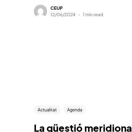
CEUP
12/06/2024
1 min read
Actualitat
Agenda
La qüestió meridiona