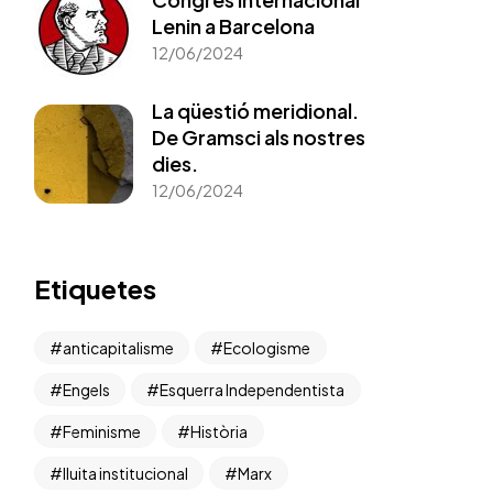
Lenin a Barcelona
12/06/2024
La qüestió meridional.
De Gramsci als nostres
dies.
12/06/2024
Etiquetes
anticapitalisme
Ecologisme
Engels
Esquerra Independentista
Feminisme
Història
lluita institucional
Marx